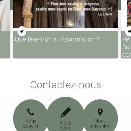
Que fête-t-on à l’Assomption ?
Pèl
Sa
ca
Contactez-nous
Nous
Nous
Nous
appeler
rencontrer
écrire