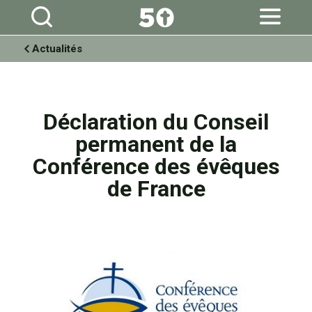
Aller
Outils
au
personnels
contenu.
|
Aller
à
Actualités
la
navigation
Déclaration du Conseil
permanent de la
Conférence des évêques
de France