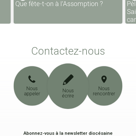
Que fête-t-on à l’Assomption ?
Pèl
Sa
ca
Contactez-nous
Nous
Nous
Nous
appeler
rencontrer
écrire
Abonnez-vous à la newsletter diocésaine