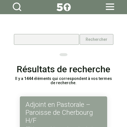
Aller
Outils
au
personnels
contenu.
|
Aller
à
la
navigation
Résultats de recherche
Il y a
1444
éléments qui correspondent à vos termes
de recherche.
Adjoint en Pastorale –
Paroisse de Cherbourg
H/F