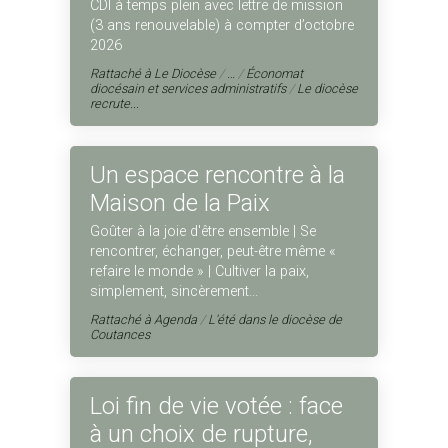
CDI à temps plein avec lettre de mission
(3 ans renouvelable) à compter d’octobre
2026
Rattaché à
Le Diocèse
/
…
/
Économat
diocésain et services administratifs
/
Le diocèse
recrute...
Un espace rencontre à la
Maison de la Paix
Goûter à la joie d'être ensemble | Se
rencontrer, échanger, peut-être même «
refaire le monde » | Cultiver la paix,
simplement, sincèrement...
Rattaché à
Agenda
/
L'été dans le diocèse de
Coutances
Loi fin de vie votée : face
à un choix de rupture,