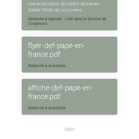
Une proposition du centre diocésain
Sainte-Trinité de La Lucerne.
Rattaché à
Agenda
/
L'été dans le diocèse de
Coutances
flyer-def-pape-en-
france.pdf
Rattaché à
Actualités
affiche-def-pape-en-
france.pdf
Rattaché à
Actualités