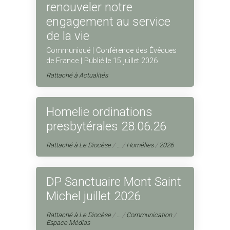
renouveler notre
engagement au service
de la vie
Communiqué | Conférence des Évêques
de France | Publié le 15 juillet 2026
Rattaché à
Actualités
Homelie ordinations
presbytérales 28.06.26
Rattaché à
Le Diocèse
/
…
/
Homélies
/
2026
DP Sanctuaire Mont Saint
Michel juillet 2026
Rattaché à
Le Diocèse
/
…
/
Communication
/
Espace Médias