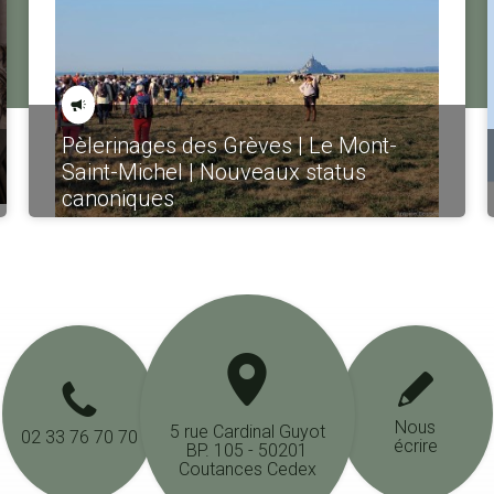
Pèlerinages des Grèves | Le Mont-
Saint-Michel | Nouveaux status
canoniques
Nous
5 rue Cardinal Guyot
02 33 76 70 70
écrire
BP. 105 - 50201
Coutances Cedex