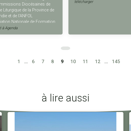
télécharger
mmissions Diocésaines de
 Liturgique de la Province de
die et de l’ANFOL
iation Nationale de Formation
anistes Liturgiques).
é à
Agenda
1
...
6
7
8
9
10
11
12
...
145
à lire aussi