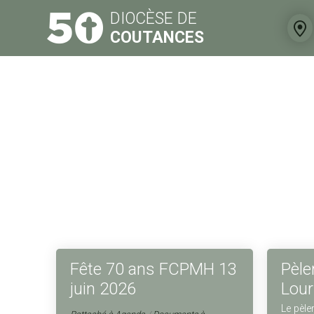
Aller
Outils
au
personnels
DIOCÈSE DE
contenu.
|
COUTANCES
Aller
à
la
navigation
Fête 70 ans FCPMH 13
Pèle
juin 2026
Lou
Le pèle