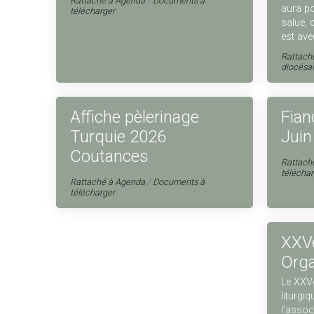
Rattaché à
Agenda
/
Documents à
aura po
télécharger
salue, 
est ave
Rattach
diocésa
Affiche pèlerinage
Fian
Turquie 2026
Juin
Coutances
Rattach
téléchar
Rattaché à
Agenda
/
Documents à
télécharger
XXV
Orga
Le XXV
liturgi
l’assoc