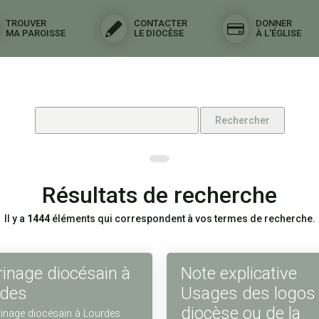
TROUVER
CONTACTER
DONNER
MA PAROISSE
LE DIOCÈSE
À L'ÉGLISE
Résultats de recherche
Il y a
1444
éléments qui correspondent à vos termes de recherche.
rinage diocésain à
Note explicative
rdes
Usages des logos
diocèse ou de la
rinage diocésain à Lourdes