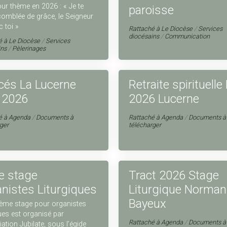
ur thème en 2026 : « Je te
paroisse
comblée de grâce, le Seigneur
c toi »
Rattaché à
Le Diocèse
/
Services
diocésains
/
Communication
é à
Le Diocèse
/
Services
ins
/
Pèlerinages
cés La Lucerne
Retraite spirituelle
 2026
2026 Lucerne
é à
Agenda
/
Documents à
Rattaché à
Agenda
/
Documents à
ger
télécharger
e stage
Tract 2026 Stage
nistes Liturgiques
Liturgique Norman
Bayeux
ème stage pour organistes
ques est organisé par
Rattaché à
Agenda
/
Documents à
iation Jubilate, sous l’égide