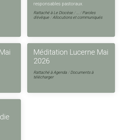
responsables pastoraux.
Rattaché à
Le Diocèse
/
…
/
Paroles
d'évêque
/
Allocutions et communiqués
 Mai
Méditation Lucerne Mai
2026
Rattaché à
Agenda
/
Documents à
télécharger
die