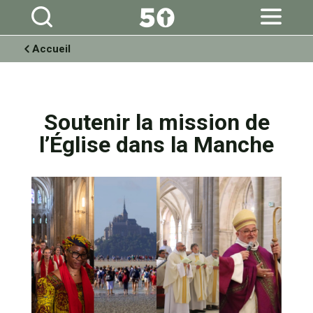
Aller
Outils
au
personnels
contenu.
|
Aller
à
Accueil
la
navigation
Soutenir la mission de
l’Église dans la Manche