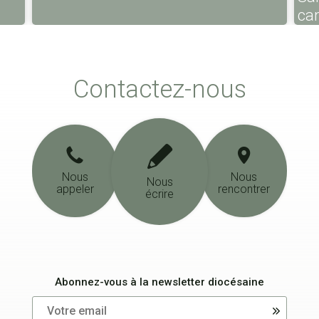
ca
Contactez-nous
Nous
Nous
Nous
appeler
rencontrer
écrire
Abonnez-vous à la newsletter diocésaine