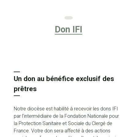
02
33
76
5 rue Cardinal
Don IFI
70
Guyot
70
BP. 105 - 50201
Coutances
Cedex
Un don au bénéfice exclusif des
prêtres
Notre diocèse est habilité à recevoir les dons IFI
par l’intermédiaire de la Fondation Nationale pour
la Protection Sanitaire et Sociale du Clergé de
France. Votre don sera affecté à des actions