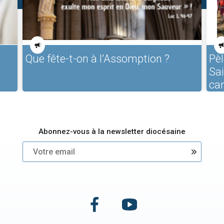
Que fête-t-on à l’Assomption ?
Pèl
Sa
ca
Abonnez-vous à la newsletter diocésaine