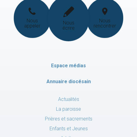
Nous
Nous
Nous
appeler
rencontrer
écrire
Espace médias
Annuaire diocésain
Actualités
La paroisse
Prières et sacrements
Enfants et Jeunes