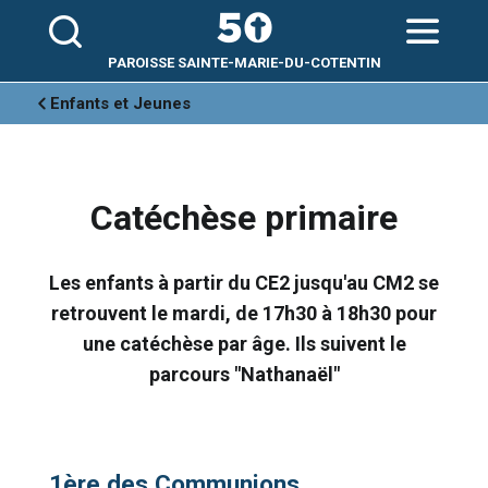
Aller
Outils
au
personnels
contenu.
|
Aller
PAROISSE SAINTE-MARIE-DU-COTENTIN
à
la
navigation
Enfants et Jeunes
Catéchèse primaire
Les enfants à partir du CE2 jusqu'au CM2 se
retrouvent le mardi, de 17h30 à 18h30 pour
une catéchèse par âge. Ils suivent le
parcours "Nathanaël"
1ère des Communions