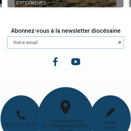
canoniques
Abonnez-vous à la newsletter diocésaine
Centre paroissial
Nous
02 33 53 26 24
47 r Ferdinand Buisson
écrire
50120