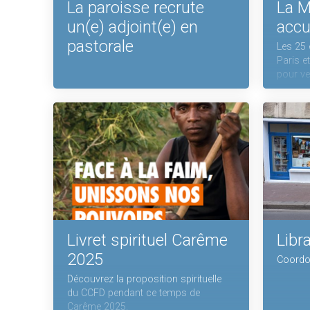
La paroisse recrute
La M
un(e) adjoint(e) en
accue
pastorale
Les 25 
Paris e
pour ven
Livret spirituel Carême
Libra
2025
Coordon
Découvrez la proposition spirituelle
du CCFD pendant ce temps de
Carême 2025.