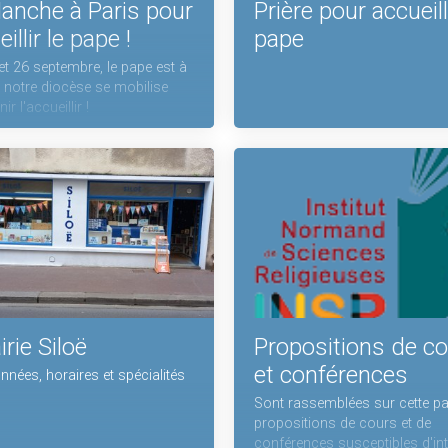
anche à Paris pour
Prière pour accueilli
illir le pape !
pape
et 26 septembre, le pape est à
t notre diocèse se mobilise
ir l'accueillir !
irie Siloë
Propositions de c
et conférences
nées, horaires et spécialités
Sont rassemblées sur cette p
propositions de cours et de
conférences susceptibles d'in