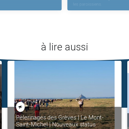
les paroissiens.
à lire aussi
Pèlerinages des Grèves | Le Mont-
Saint-Michel | Nouveaux status