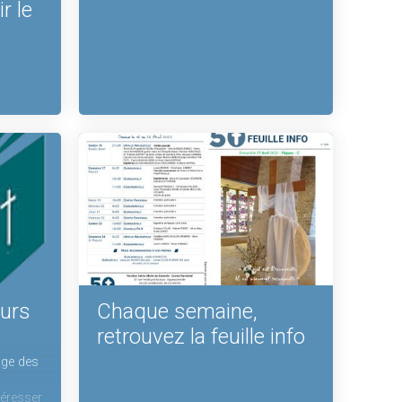
r le
ours
Chaque semaine,
retrouvez la feuille info
age des
téresser