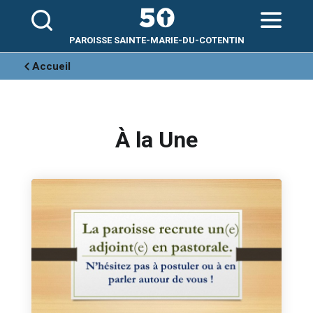
Aller
Outils
au
personnels
contenu.
|
Aller
PAROISSE SAINTE-MARIE-DU-COTENTIN
à
la
navigation
Accueil
À la Une