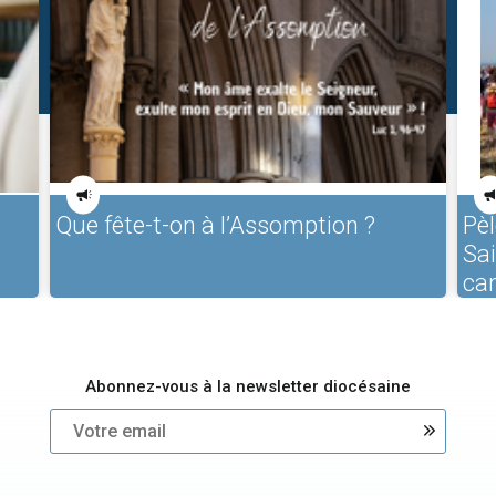
Que fête-t-on à l’Assomption ?
Pèl
Sa
ca
Abonnez-vous à la newsletter diocésaine