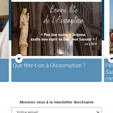
Que fête-t-on à l’Assomption ?
Pèl
Sa
ca
Abonnez-vous à la newsletter diocésaine