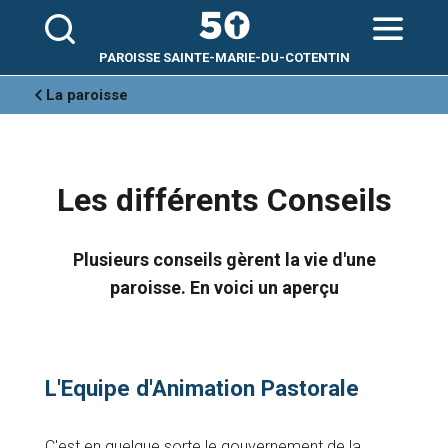
Aller
Outils
au
personnels
contenu.
|
Aller
PAROISSE SAINTE-MARIE-DU-COTENTIN
à
la
navigation
La paroisse
Les différents Conseils
Plusieurs conseils gèrent la vie d'une
paroisse. En voici un aperçu
L'Equipe d'Animation Pastorale
C'est en quelque sorte le gouvernement de la