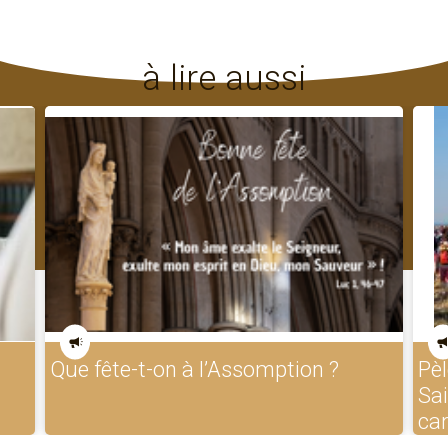
à lire aussi
Que fête-t-on à l’Assomption ?
Pèl
Sa
ca