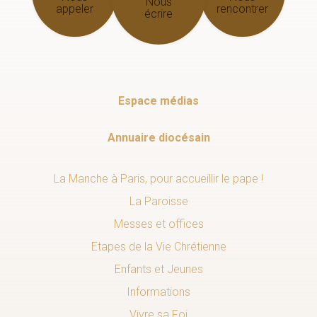
Nous
appeler
rencontrer
écrire
Espace médias
Annuaire diocésain
La Manche à Paris, pour accueillir le pape !
La Paroisse
Messes et offices
Etapes de la Vie Chrétienne
Enfants et Jeunes
Informations
Vivre sa Foi