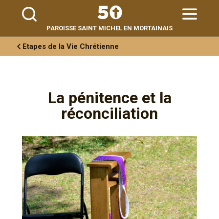
Aller
Outils
au
personnels
contenu.
|
Aller
PAROISSE SAINT MICHEL EN MORTAINAIS
à
la
navigation
Etapes de la Vie Chrétienne
La pénitence et la
réconciliation