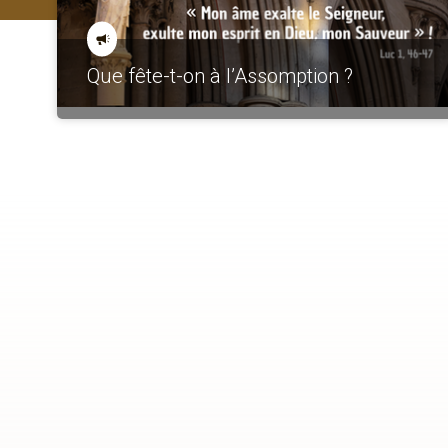
Que fête-t-on à l’Assomption ?