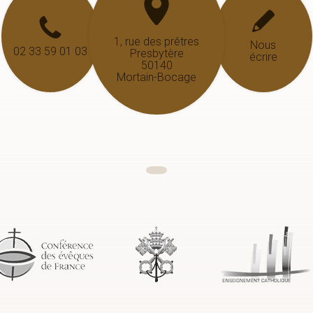
1, rue des prêtres
Nous
02 33 59 01 03
Presbytère
écrire
50140
Mortain-Bocage