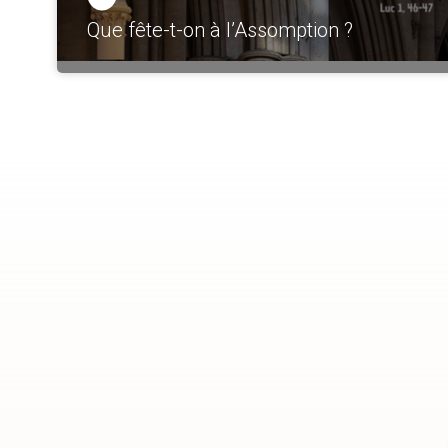
Que fête-t-on à l’Assomption ?