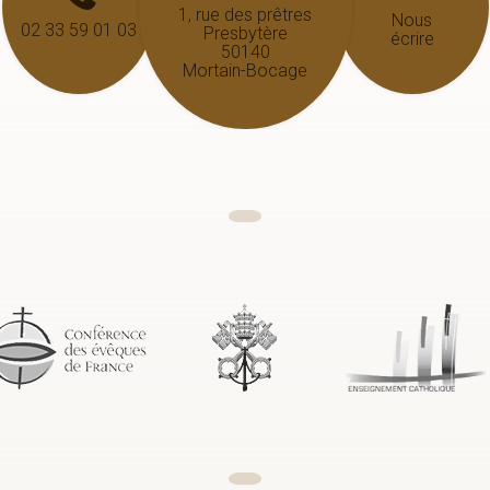
1, rue des prêtres
Nous
02 33 59 01 03
Presbytère
écrire
50140
Mortain-Bocage