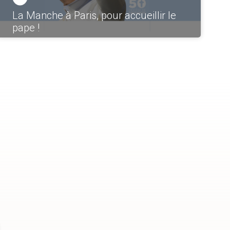
La Manche à Paris, pour accueillir le
pape !