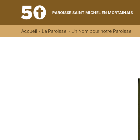
Aller
Outils
au
personnels
contenu.
|
PAROISSE SAINT MICHEL EN MORTAINAIS
Aller
à
la
navigation
Accueil
›
La Paroisse
›
Un Nom pour notre Paroisse