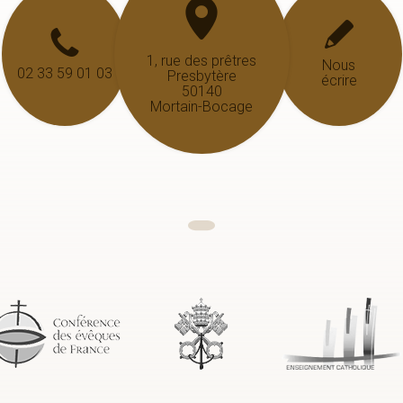
1, rue des prêtres
Nous
02 33 59 01 03
Presbytère
écrire
50140
Mortain-Bocage