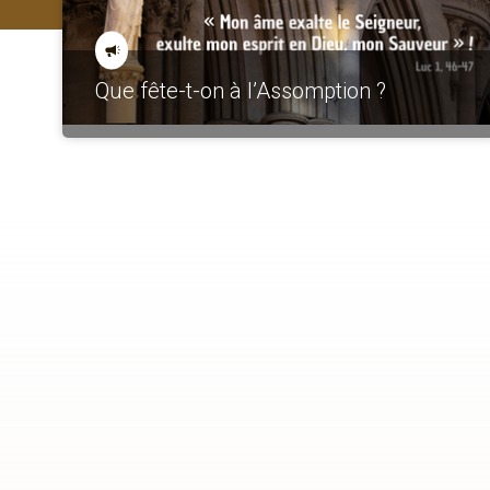
Que fête-t-on à l’Assomption ?