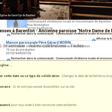
Rechercher dans la communauté : Communauté chrétienne locale et missionn
Afficher la f
Église Notre-Dame de l'Assomption
Eglise de Saint Cyr du Bailleul
(Eglise de Barenton)
Communauté chrétienne locale et missionnaire de Barenton
Rue Montéglise
50720 BARENTON
messes à Barenton - Ancienne paroisse "Notre Dame de 
Rechercher dans la communauté : Communauté chrétienne locale et missionn
Afficher la f
Maison paroissiale Père Gérard MORIN
 de semaine
Autres célébrations
Toutes
Communauté chrétienne locale et missionnaire de Barenton
74 rue du presbytère
50720 BARENTON
Rechercher dans la communauté : Communauté chrétienne locale et missionn
Afficher la f
glise ...
Eglise de Ger (EGLISE SAINT
MATTHIEU)
Communauté chrétienne locale et missionnaire de Barenton
our cette date ou ce type de célébration
: Changez la date de recherche ou le ty
6 rue du parc de la motte
50850 GER
horaire
: ils ne sont pas encore disponibles sur ce site.
Rechercher dans la communauté : Communauté chrétienne locale et missionn
Afficher la f
Eglise de Saint-Cyr-du-Bailleul (Eglise
de Saint-Cyr-du-Bailleul)
Communauté chrétienne locale et missionnaire de Barenton
 avancé
pour vous aider à bien construire votre recherche
Le Bourg
:
50720 Saint-Cyr-du-Bailleul