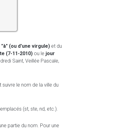
 "à" (ou d'une virgule)
et du
te (7-11-2010)
ou le
jour
dredi Saint, Veillée Pascale,
 suivre le nom de la ville du
mplacés (st, ste, nd, etc.).
'une partie du nom. Pour une