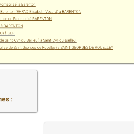
ontéglise) à Barenton
Rechercher dans la communauté : Communauté chrétienne locale et missionn
Afficher la f
de Barenton (EHPAD Elisabeth Vézard) à BARENTON
Eglise de Saint Georges de Rouelley
Eglise de Barenton) à BARENTON
(Eglise de Saint Georges de Rouelley)
Communauté chrétienne locale et missionnaire de Barenton
IN à BARENTON
Rue de l'église
EU) à GER
50720 SAINT GEORGES DE ROUELLEY
Rechercher dans la communauté : Communauté chrétienne locale et missionn
de Saint-Cyr-du-Bailleul) à Saint-Cyr-du-Bailleul
Afficher la f
(Eglise de Saint Georges de Rouelley) à SAINT GEORGES DE ROUELLEY
es :