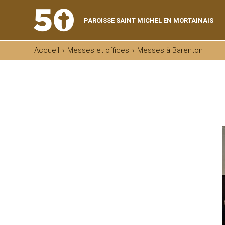
Aller
Outils
au
personnels
contenu.
|
PAROISSE SAINT MICHEL EN MORTAINAIS
Aller
à
la
navigation
Accueil
›
Messes et offices
›
Messes à Barenton