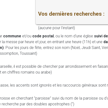
Vos dernières recherches :
(aucune pour l'instant)
ar
commune
et/ou
code postal
, ou le nom d'une église
suivi de
a messe par heure et jour, en entrant une heure (11h) et une
da
m)
. Pour les jours de fête, entrez son nom (Noël, Jeudi Saint, Ven
ssomption, Toussaint)
Marseille, il est possible de chercher par arrondissement en faisant
t en chiffres romains ou arabe)
casse, les accents sont ignorés et les raccourcis généraux sont re
roisse en cherchant "paroisse" suivi du nom de la paroisse ou d
e recherche par des doubles apostrophes (")