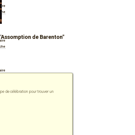
aire
iche
l'Assomption de Barenton"
aire
iche
aire
iche
pe de célébration pour trouver un
aire
iche