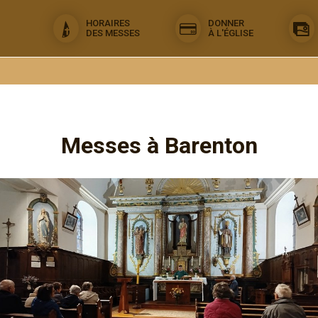
HORAIRES
DONNER
DES MESSES
À L'ÉGLISE
Messes à Barenton
Lancez une recherche autour :
Chapelle de MontÉglise (Chapelle de Montéglise)
Communauté chrétienne locale et missionnaire de Barenton
377 rue de Montéglise
50720 Barenton
Rechercher dans la communauté : Communauté chrétienne locale et missionn
Afficher la f
Chapelle hôpital Maison de Retraite de
Barenton (EHPAD Elisabeth Vézard)
Communauté chrétienne locale et missionnaire de Barenton
162 rue de montéglise
50720 BARENTON