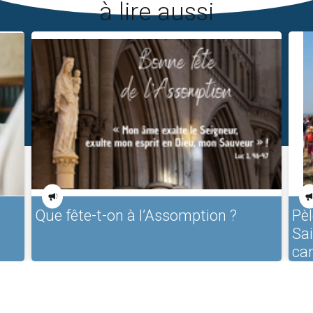
à lire aussi
Que fête-t-on à l’Assomption ?
Pèl
Sa
ca