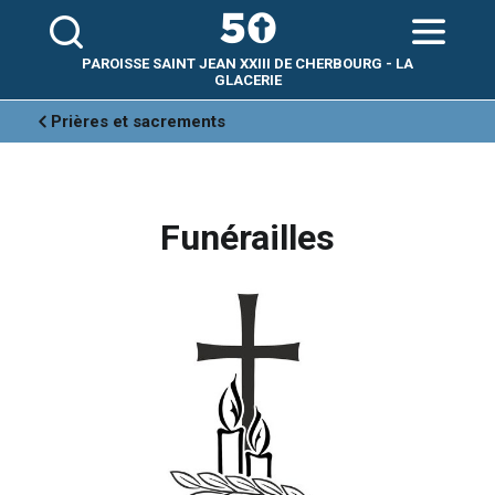
Aller
Outils
au
personnels
contenu.
|
Aller
PAROISSE SAINT JEAN XXIII DE CHERBOURG - LA
à
la
GLACERIE
navigation
Prières et sacrements
Funérailles