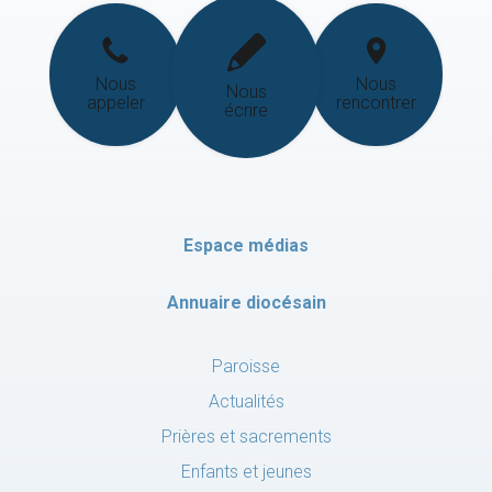
Nous
Nous
Nous
appeler
rencontrer
écrire
Espace médias
Annuaire diocésain
Paroisse
Actualités
Prières et sacrements
Enfants et jeunes