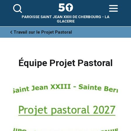
Aller
Outils
au
personnels
contenu.
|
Aller
PAROISSE SAINT JEAN XXIII DE CHERBOURG - LA
à
la
GLACERIE
navigation
Travail sur le Projet Pastoral
Équipe Projet Pastoral