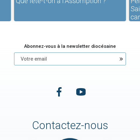
Que fête-t-on à l’Assomption ?
Pèl
Sa
ca
Abonnez-vous à la newsletter diocésaine
Contactez-nous