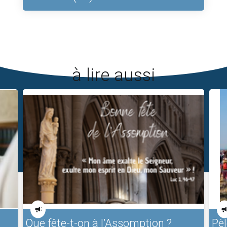
à lire aussi
Que fête-t-on à l’Assomption ?
Pèl