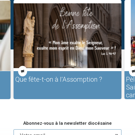
Que fête-t-on à l’Assomption ?
Pèl
Sa
ca
Abonnez-vous à la newsletter diocésaine