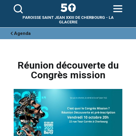
Aller
Outils
au
personnels
contenu.
|
Aller
PAROISSE SAINT JEAN XXIII DE CHERBOURG - LA
à
la
GLACERIE
navigation
Agenda
Réunion découverte du
Congrès mission