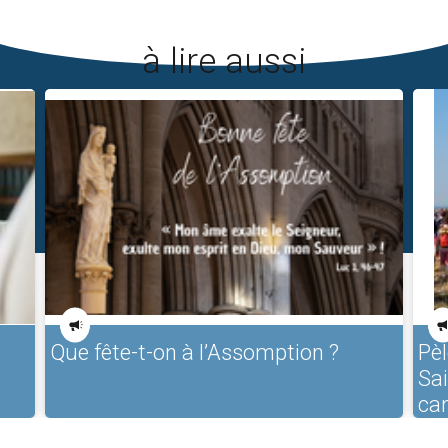
à lire aussi
Que fête-t-on à l’Assomption ?
Pèl
Sa
ca