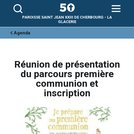
Aller
Outils
au
personnels
contenu.
|
Aller
PAROISSE SAINT JEAN XXIII DE CHERBOURG - LA
à
la
GLACERIE
navigation
Agenda
Réunion de présentation
du parcours première
communion et
inscription