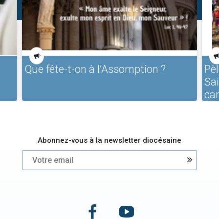
Que fête-t-on à l’Assomption ?
Pèl
Sa
ca
Abonnez-vous à la newsletter diocésaine