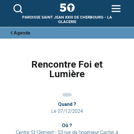
Aller
Outils
au
personnels
contenu.
|
Aller
PAROISSE SAINT JEAN XXIII DE CHERBOURG - LA
à
la
GLACERIE
navigation
Agenda
Rencontre Foi et
Lumière
Quand ?
Le 07/12/2024
Où ?
Centre St Clément - 53 rue de l'ingénieur Cachin à