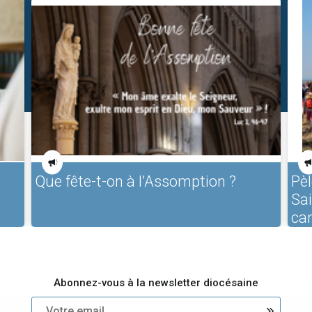
Que fête-t-on à l’Assomption ?
Pèl
Sa
ca
Abonnez-vous à la newsletter diocésaine