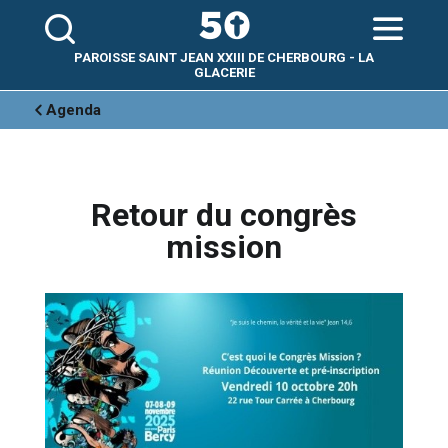
Aller
Outils
au
personnels
contenu.
|
Aller
PAROISSE SAINT JEAN XXIII DE CHERBOURG - LA
à
la
GLACERIE
navigation
Agenda
Retour du congrès
mission