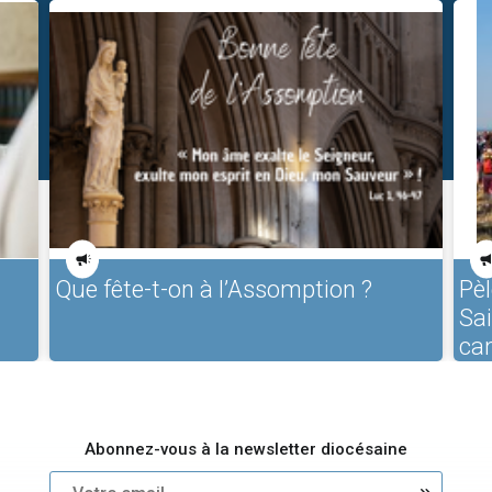
Que fête-t-on à l’Assomption ?
Pèl
Sa
ca
Abonnez-vous à la newsletter diocésaine