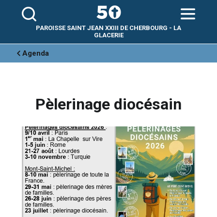
Aller
Outils
au
personnels
contenu.
|
Aller
PAROISSE SAINT JEAN XXIII DE CHERBOURG - LA
à
la
GLACERIE
navigation
Agenda
Pèlerinage diocésain