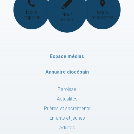
Nous
Nous
Nous
appeler
rencontrer
écrire
Espace médias
Annuaire diocésain
Paroisse
Actualités
Prières et sacrements
Enfants et jeunes
Adultes