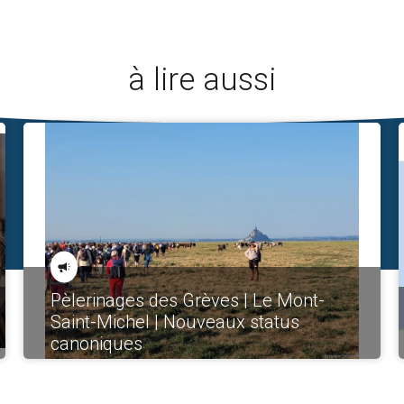
à lire aussi
Pèlerinages des Grèves | Le Mont-
Saint-Michel | Nouveaux status
canoniques