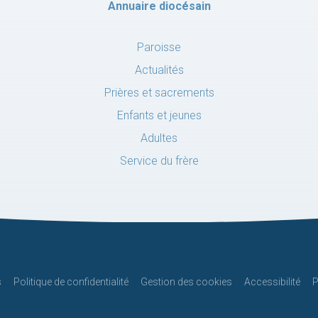
Annuaire diocésain
Paroisse
Actualités
Prières et sacrements
Enfants et jeunes
Adultes
Service du frère
s
Politique de confidentialité
Gestion des cookies
Accessibilité
P