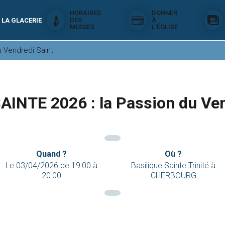
HORAIRES
DONNER
DES
À
 LA GLACERIE
MESSES
L'ÉGLISE
u Vendredi Saint
INTE 2026 : la Passion du Ven
Quand ?
Où ?
Le
03/04/2026
de
19:00
à
Basilique Sainte Trinité à
20:00
CHERBOURG