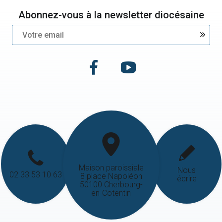
Abonnez-vous à la newsletter diocésaine
Maison paroissiale
Nous
02 33 53 10 63
8 place Napoléon
écrire
50100 Cherbourg-
en-Cotentin