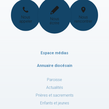
Nous
Nous
Nous
appeler
rencontrer
écrire
Espace médias
Annuaire diocésain
Paroisse
Actualités
Prières et sacrements
Enfants et jeunes