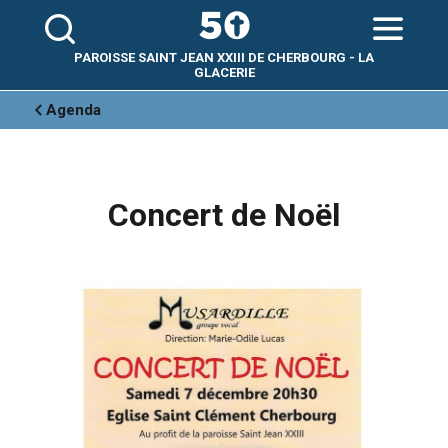
Aller
Outils
au
personnels
contenu.
|
Aller
PAROISSE SAINT JEAN XXIII DE CHERBOURG - LA
à
la
GLACERIE
navigation
Agenda
Concert de Noël