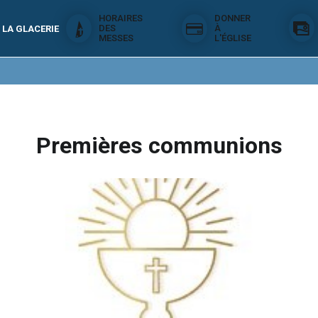
HORAIRES
DONNER
DES
À
 LA GLACERIE
MESSES
L'ÉGLISE
Premières communions