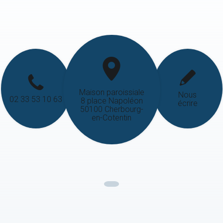
Maison paroissiale
Nous
02 33 53 10 63
8 place Napoléon
écrire
50100 Cherbourg-
en-Cotentin