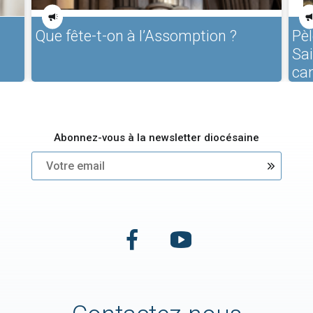
Que fête-t-on à l’Assomption ?
Pèl
Sa
ca
Abonnez-vous à la newsletter diocésaine