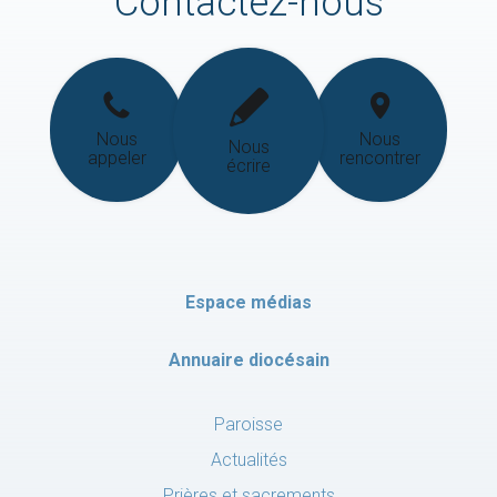
Contactez-nous
Nous
Nous
Nous
appeler
rencontrer
écrire
Espace médias
Annuaire diocésain
Paroisse
Actualités
Prières et sacrements