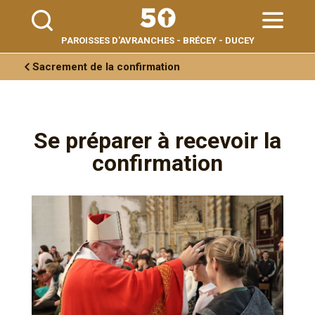
Aller
Outils
au
personnels
contenu.
|
Aller
PAROISSES D'AVRANCHES - BRÉCEY - DUCEY
à
la
navigation
Sacrement de la confirmation
Se préparer à recevoir la
confirmation