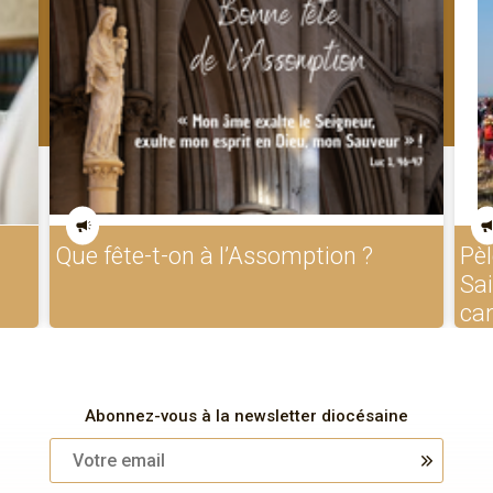
Que fête-t-on à l’Assomption ?
Pèl
Sa
ca
Abonnez-vous à la newsletter diocésaine