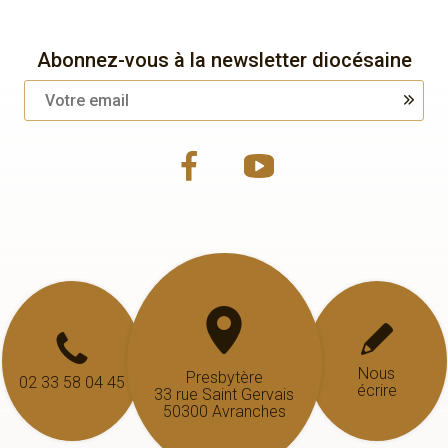
Abonnez-vous à la newsletter diocésaine
Nous
Presbytère
02 33 58 04 45
écrire
33 rue Saint Gervais
50300 Avranches