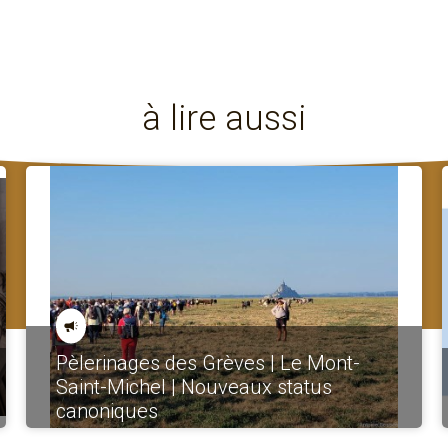
à lire aussi
Pèlerinages des Grèves | Le Mont-
Saint-Michel | Nouveaux status
canoniques