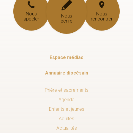
Nous
Nous
Nous
appeler
rencontrer
écrire
Espace médias
Annuaire diocésain
Prière et sacrements
Agenda
Enfants et jeunes
Adultes
Actualités