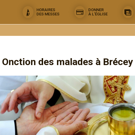
HORAIRES
DONNER
DES MESSES
À L'ÉGLISE
Onction des malades à Brécey