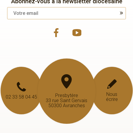
Abonnez-vous à la newsletter diocésaine
Nous
Presbytère
02 33 58 04 45
écrire
33 rue Saint Gervais
50300 Avranches