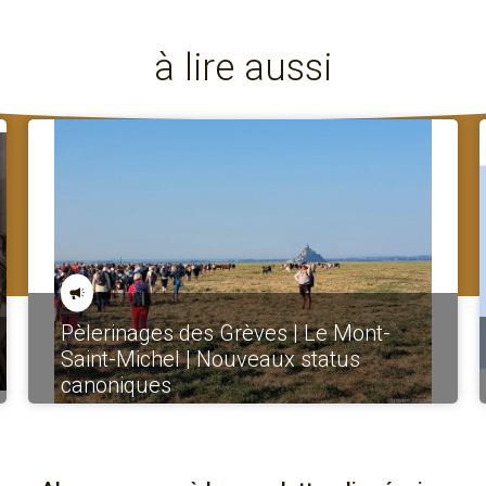
à lire aussi
Pèlerinages des Grèves | Le Mont-
Saint-Michel | Nouveaux status
canoniques