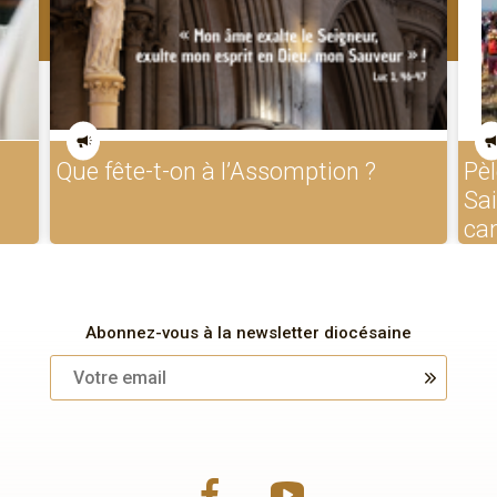
Que fête-t-on à l’Assomption ?
Pèl
Sa
ca
Abonnez-vous à la newsletter diocésaine