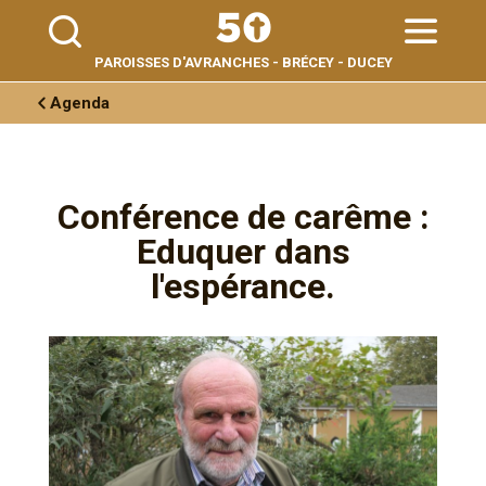
Aller
Outils
au
personnels
contenu.
|
Aller
PAROISSES D'AVRANCHES - BRÉCEY - DUCEY
à
la
navigation
Agenda
Conférence de carême :
Eduquer dans
l'espérance.