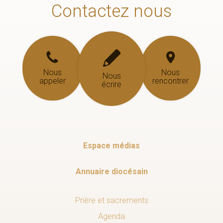
Contactez nous
Nous
Nous
Nous
appeler
rencontrer
écrire
Espace médias
Annuaire diocésain
Prière et sacrements
Agenda