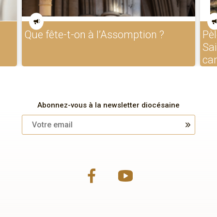
Que fête-t-on à l’Assomption ?
Pèl
Sa
ca
Abonnez-vous à la newsletter diocésaine