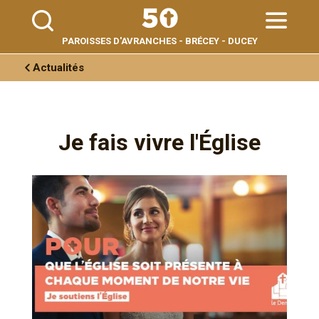
Aller
Outils
au
personnels
contenu.
|
Aller
PAROISSES D'AVRANCHES - BRÉCEY - DUCEY
à
la
navigation
Actualités
Je fais vivre l'Église