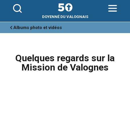
Aller
Outils
au
personnels
contenu.
|
Aller
DOYENNÉ DU VALOGNAIS
à
la
navigation
Albums photo et vidéos
Quelques regards sur la
Mission de Valognes