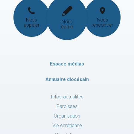
Nous
Nous
Nous
appeler
rencontrer
écrire
Espace médias
Annuaire diocésain
Infos-actualités
Paroisses
Organisation
Vie chrétienne