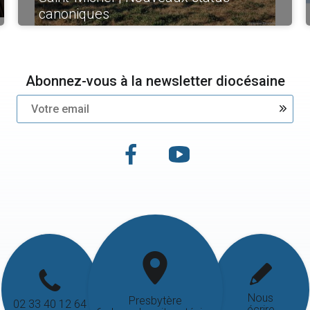
canoniques
Abonnez-vous à la newsletter diocésaine
Nous
Presbytère
02 33 40 12 64
écrire