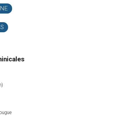
INE
ES
inicales
n)
Hougue