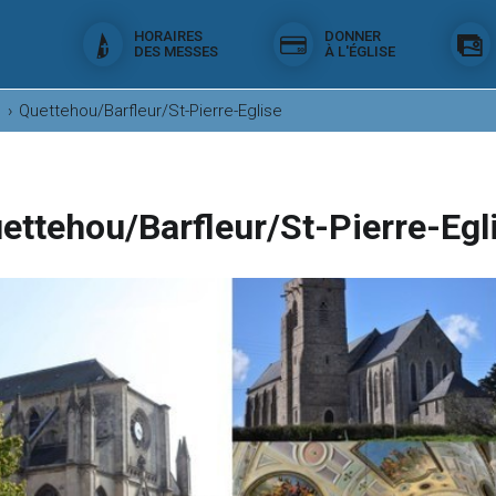
HORAIRES
DONNER
DES MESSES
À L'ÉGLISE
e
›
Quettehou/Barfleur/St-Pierre-Eglise
ettehou/Barfleur/St-Pierre-Egl