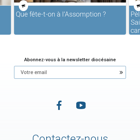
Que fête-t-on à l’Assomption ?
Pèl
Sa
ca
Abonnez-vous à la newsletter diocésaine
Contactez-nous