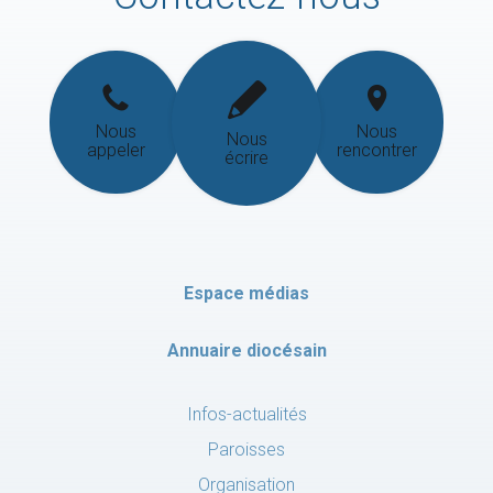
Nous
Nous
Nous
appeler
rencontrer
écrire
Espace médias
Annuaire diocésain
Infos-actualités
Paroisses
Organisation