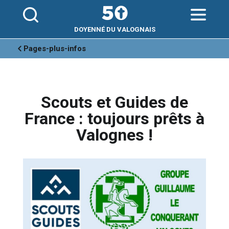
Aller
Outils
au
personnels
contenu.
|
Aller
DOYENNÉ DU VALOGNAIS
à
la
navigation
Pages-plus-infos
Scouts et Guides de
France : toujours prêts à
Valognes !