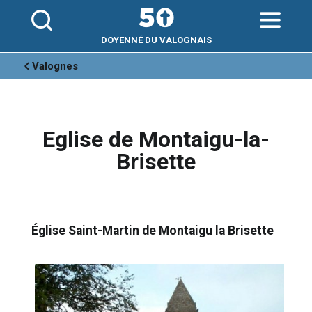
Aller
Outils
au
personnels
contenu.
|
Aller
DOYENNÉ DU VALOGNAIS
à
la
navigation
Valognes
Eglise de Montaigu-la-
Brisette
Église Saint-Martin de Montaigu la Brisette