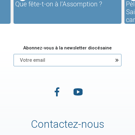
Que fête-t-on à l’Assomption ?
Pèl
Sa
ca
Abonnez-vous à la newsletter diocésaine
Contactez-nous