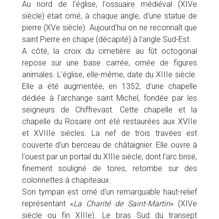
Au nord de l'église, l'ossuaire médiéval (XIVe
siècle) était orné, à chaque angle, d'une statue de
pierre (XVe siècle). Aujourd'hui on ne reconnaît que
saint Pierre en chape (décapité) à l'angle Sud-Est.
A côté, la croix du cimetière au fût octogonal
repose sur une base carrée, ornée de figures
animales. L'église, elle-même, date du XIIIe siècle.
Elle a été augmentée, en 1352, d'une chapelle
dédiée à l'archange saint Michel, fondée par les
seigneurs de Chiffrevast. Cette chapelle et la
chapelle du Rosaire ont été restaurées aux XVIIe
et XVIIIe siècles. La nef de trois travées est
couverte d'un berceau de châtaignier. Elle ouvre à
l'ouest par un portail du XIIIe siècle, dont l'arc brisé,
finement souligné de tores, retombe sur des
colonnettes à chapiteaux.
Son tympan est orné d'un remarquable haut-relief
représentant «
La Charité de Saint-Martin
» (XIVe
siècle ou fin XIIIe). Le bras Sud du transept