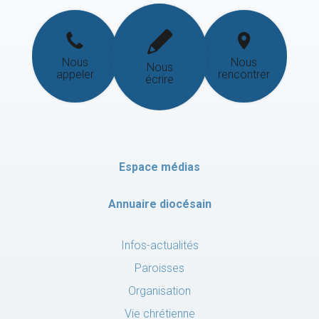
Nous
Nous
Nous
appeler
rencontrer
écrire
Espace médias
Annuaire diocésain
Infos-actualités
Paroisses
Organisation
Vie chrétienne