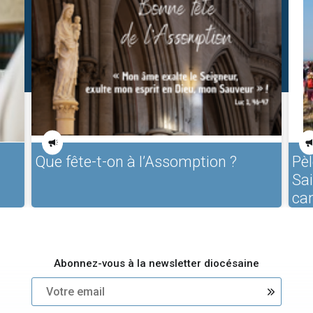
Que fête-t-on à l’Assomption ?
Pèl
Sa
ca
Abonnez-vous à la newsletter diocésaine