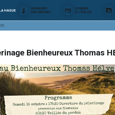
HORAIRES
DONNER
 LA HAGUE
DES MESSES
À L'ÉGLISE
LYE
erinage Bienheureux Thomas H