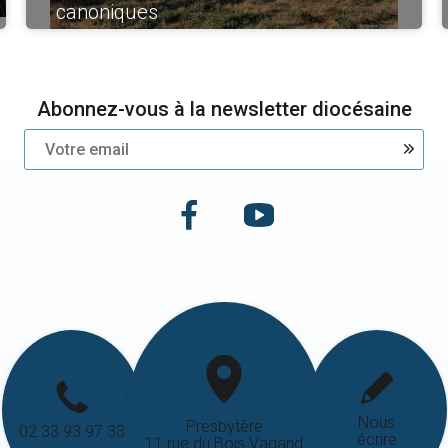
canoniques
Abonnez-vous à la newsletter diocésaine
Nous
Presbytère
02 33 93 97 33
écrire
11 rue du Bois Vagand