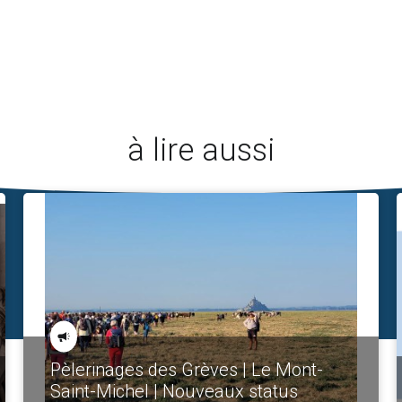
à lire aussi
Pèlerinages des Grèves | Le Mont-
Saint-Michel | Nouveaux status