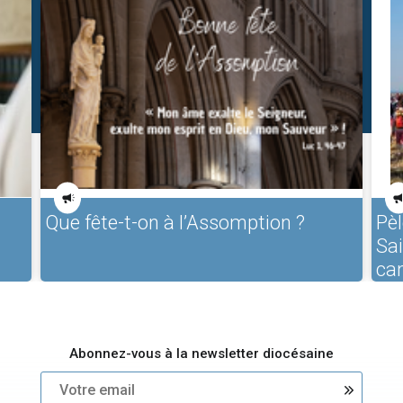
Que fête-t-on à l’Assomption ?
Pèl
Sa
ca
Abonnez-vous à la newsletter diocésaine