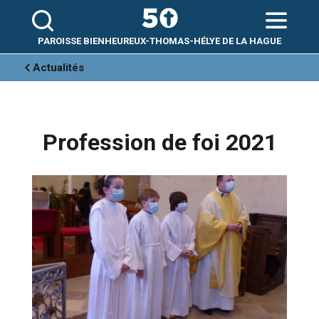
Aller
Outils
au
personnels
contenu.
|
Aller
PAROISSE BIENHEUREUX-THOMAS-HÉLYE DE LA HAGUE
à
la
navigation
Actualités
Profession de foi 2021