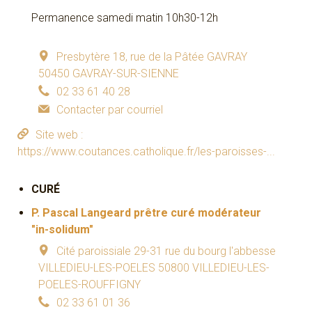
Permanence samedi matin 10h30-12h
Presbytère
18, rue de la Pâtée
GAVRAY
50450
GAVRAY-SUR-SIENNE
02 33 61 40 28
Contacter par courriel
Site web :
https://www.coutances.catholique.fr/les-paroisses-...
CURÉ
P.
Pascal Langeard
prêtre
curé modérateur
"in-solidum"
Cité paroissiale
29-31 rue du bourg l'abbesse
VILLEDIEU-LES-POELES
50800
VILLEDIEU-LES-
POELES-ROUFFIGNY
02 33 61 01 36