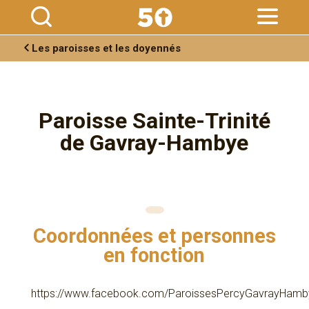
Aller
Outils
au
personnels
contenu.
|
Aller
à
Les paroisses et les doyennés
la
navigation
Paroisse Sainte-Trinité
de Gavray-Hambye
Coordonnées et personnes
en fonction
https://www.facebook.com/ParoissesPercyGavrayHamb