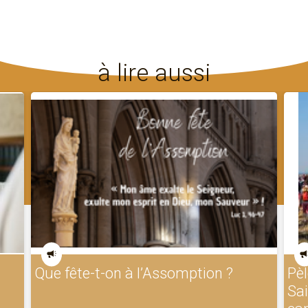
à lire aussi
Que fête-t-on à l’Assomption ?
Pèl
Sa