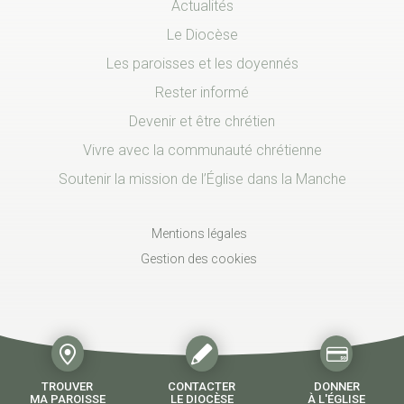
Actualités
Le Diocèse
Les paroisses et les doyennés
Rester informé
Devenir et être chrétien
Vivre avec la communauté chrétienne
Soutenir la mission de l’Église dans la Manche
Mentions légales
Gestion des cookies
TROUVER
CONTACTER
DONNER
MA PAROISSE
LE DIOCÈSE
À L'ÉGLISE