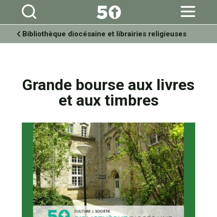
Aller
Outils
au
personnels
contenu.
|
Aller
à
Bibliothèque diocésaine et librairies religieuses
la
navigation
Grande bourse aux livres
et aux timbres