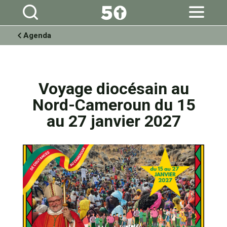
Aller
Outils
au
personnels
contenu.
|
Aller
à
Agenda
la
navigation
Voyage diocésain au
Nord-Cameroun du 15
au 27 janvier 2027