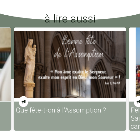
à lire aussi
Que fête-t-on à l’Assomption ?
Pèl
Sa
ca