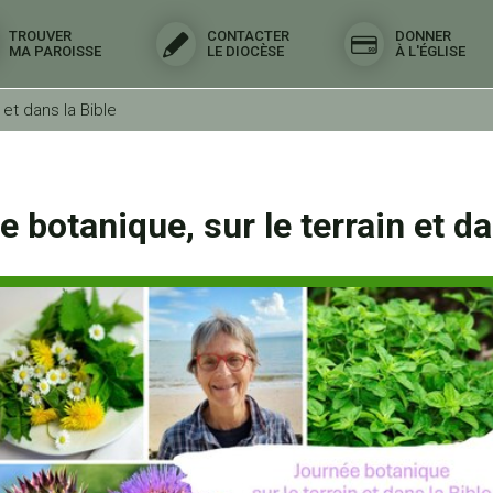
TROUVER
CONTACTER
DONNER
MA PAROISSE
LE DIOCÈSE
À L'ÉGLISE
 et dans la Bible
 botanique, sur le terrain et da