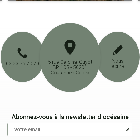
Nous
5 rue Cardinal Guyot
02 33 76 70 70
écrire
BP. 105 - 50201
Coutances Cedex
Abonnez-vous à la newsletter diocésaine