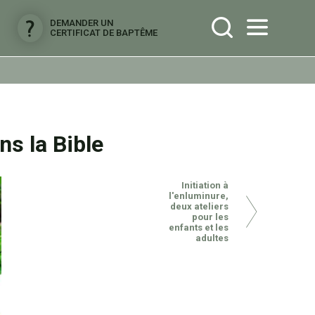
DEMANDER UN
CERTIFICAT DE BAPTÊME
ns la Bible
Initiation à
l'enluminure,
deux ateliers
pour les
enfants et les
adultes