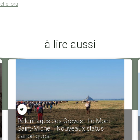
ichel.org
à lire aussi
Pèlerinages des Grèves | Le Mont-
Saint-Michel | Nouveaux status
canoniques