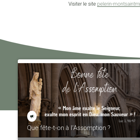
Visiter le site
pelerin-montsaintm
Que fête-t-on à l’Assomption ?