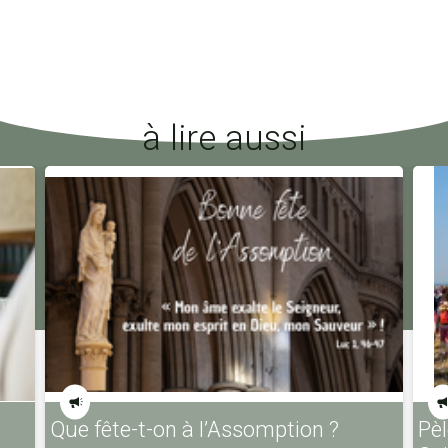
à lire aussi
Que fête-t-on à l’Assomption ?
Pèl