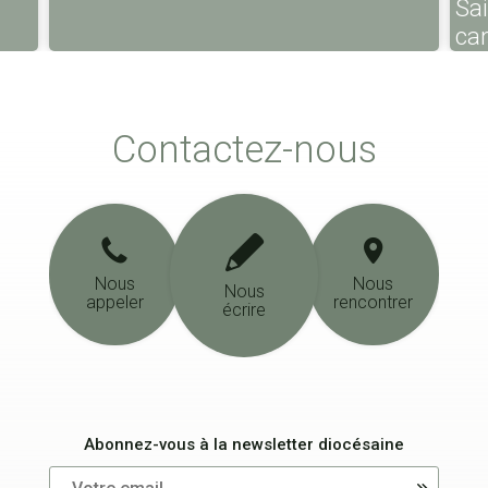
Sa
ca
Contactez-nous
Nous
Nous
Nous
appeler
rencontrer
écrire
Abonnez-vous à la newsletter diocésaine