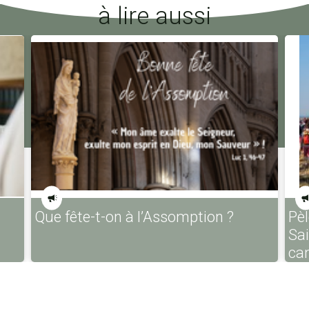
à lire aussi
Que fête-t-on à l’Assomption ?
Pèl
Sa
ca