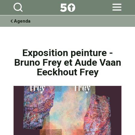
Aller
Outils
au
personnels
contenu.
|
Aller
à
Agenda
la
navigation
Exposition peinture -
Bruno Frey et Aude Vaan
Eeckhout Frey