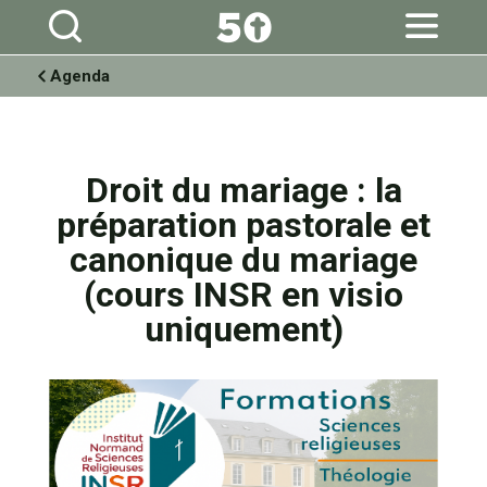
Aller
Outils
au
personnels
contenu.
|
Aller
à
Agenda
la
navigation
Droit du mariage : la
préparation pastorale et
canonique du mariage
(cours INSR en visio
uniquement)