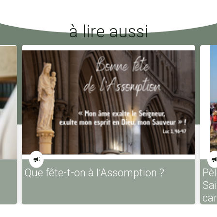
à lire aussi
Que fête-t-on à l’Assomption ?
Pèl
Sa
ca