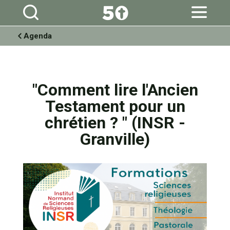
Aller
Outils
au
personnels
contenu.
|
Aller
à
Agenda
la
navigation
"Comment lire l'Ancien
Testament pour un
chrétien ? " (INSR -
Granville)