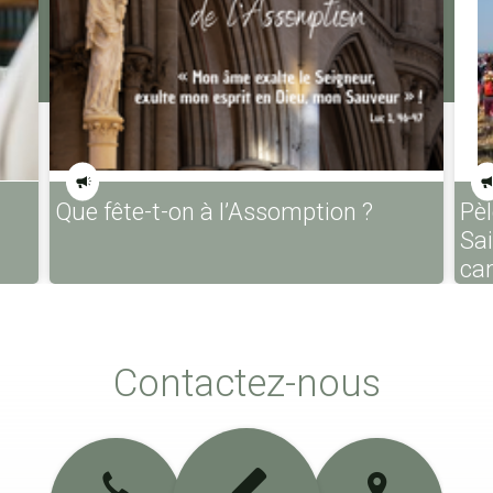
Que fête-t-on à l’Assomption ?
Pèl
Sa
ca
Contactez-nous