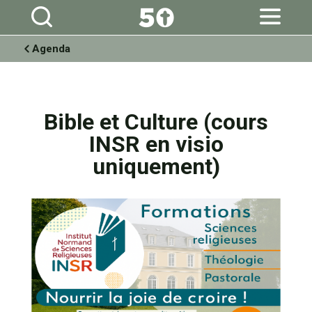
Aller
Outils
au
personnels
contenu.
|
Aller
à
Agenda
la
navigation
Bible et Culture (cours
INSR en visio
uniquement)