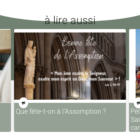
à lire aussi
Que fête-t-on à l’Assomption ?
Pèl
Sa
ca