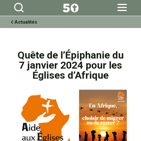
Aller
Outils
au
personnels
contenu.
|
Aller
à
Actualités
la
navigation
Quête de l’Épiphanie du
7 janvier 2024 pour les
Églises d’Afrique