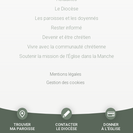
Le Diocèse
Les paroisses et les doyennés
Rester informé
Devenir et être chrétien
Vivre avec la communauté chrétienne
Soutenir la mission de l’Église dans la Manche
Mentions légales
Gestion des cookies
TROUVER
CONTACTER
DONNER
MA PAROISSE
LE DIOCÈSE
À L'ÉGLISE